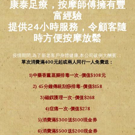
康泰足療，按摩師傅擁有豐
富經驗
提供24小時服務，令顧客隨
時方便按摩放鬆
疫情期間,為了新老客戶身體健康,本公司破例大酬賓.：
單次消費滿400元起或兩人同行一人免費送：
1)中藥香薰蒸腳排毒一次-價值$108元
2) 45分鐘傳統刮痧排毒-價值$158
3)磁釵護理一次-價值$268
4)症痛一次-價值$278
5)消費滿$300送$100現金券
6)消費滿$500送$200現金券