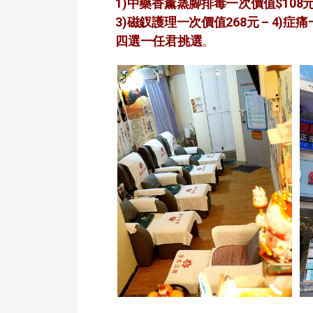
1)中藥香薰蒸腳排毒一次價值$108元 
3)磁釵護理一次價值268元 – 4)症痛
四選一任君挑選
。