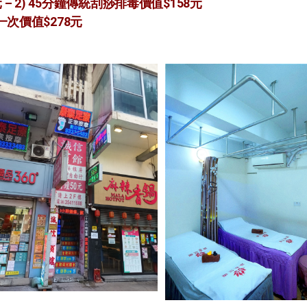
– 2) 45分鐘傳統刮痧排毒價值$158元
一次價值$278元