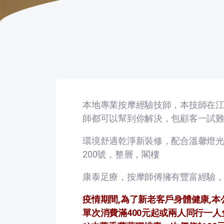
本地專業按摩經驗技師，本技師在
師都可以幫到你解決，包顧客一試
環境舒適乾淨新裝修，配合溫馨燈
200號，整層，閣樓
康泰足療，按摩師傅擁有豐富經驗，
疫情期間,為了新老客戶身體健康,本
單次消費滿400元起或兩人同行一人