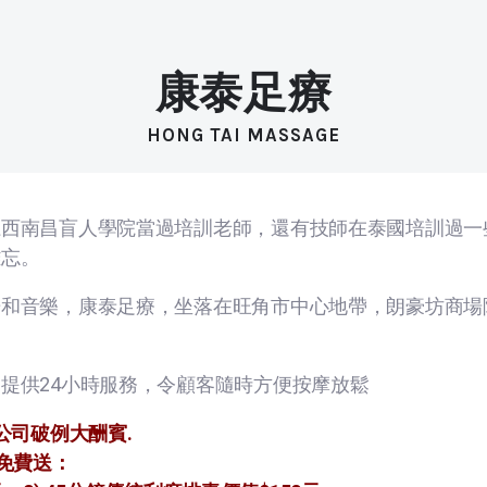
康泰足療
HONG TAI MASSAGE
江西南昌盲人學院當過培訓老師，還有技師在泰國培訓過一
難忘。
光和音樂，康泰足療，坐落在旺角市中心地帶，朗豪坊商場
提供24小時服務，令顧客隨時方便按摩放鬆
公司破例大酬賓.
免費送：